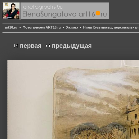
art16.ru
Фотогалерея ART16.ru
Хазинэ
Нина Кузьминых, персональная 
первая
предыдущая