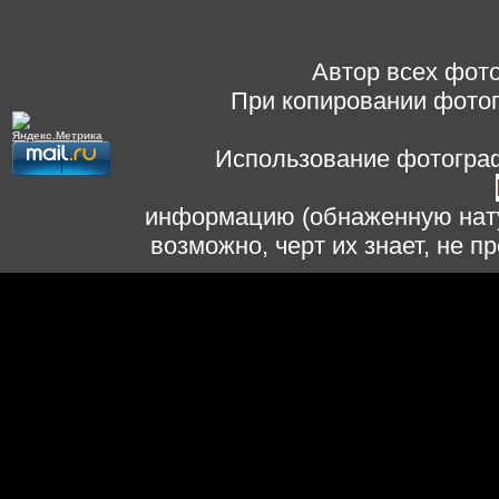
Автор всех фото
При копировании фотог
Использование фотограф
информацию (обнаженную нату
возможно, черт их знает, не 