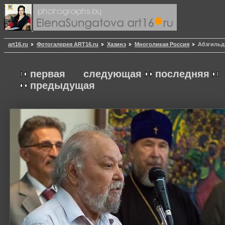
art16.ru
Фотогалерея ART16.ru
Хазинэ
Многоликая Россия
Абзгильд
первая
следующая
последняя
предыдущая