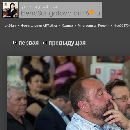
art16.ru
Фотогалерея ART16.ru
Хазинэ
Многоликая Россия
dsc00470.
первая
предыдущая