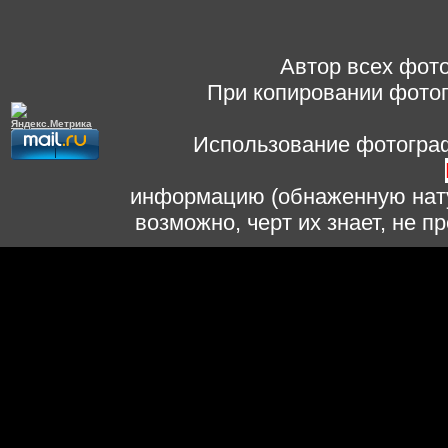
Автор всех фото
При копировании фотог
Использование фотограф
информацию (обнаженную нату
возможно, черт их знает, не 