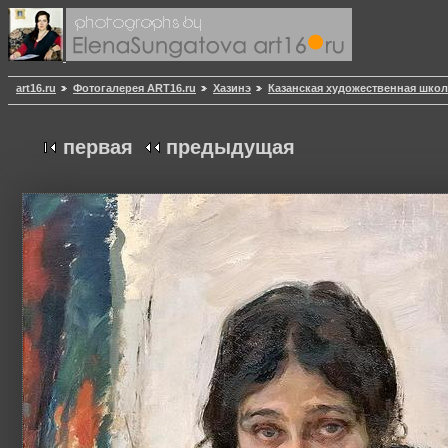
art16.ru
Фотогалерея ART16.ru
Хазинэ
Казанская художественная школ
первая
предыдущая