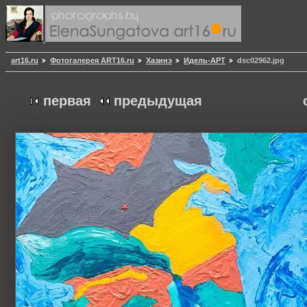
art16.ru
Фотогалерея ART16.ru
Хазинэ
Идель-АРТ
dsc02962.jpg
первая
предыдущая