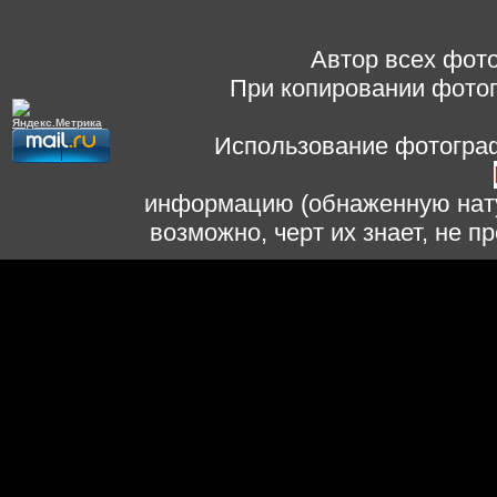
Автор всех фото
При копировании фотог
Использование фотограф
информацию (обнаженную нату
возможно, черт их знает, не 