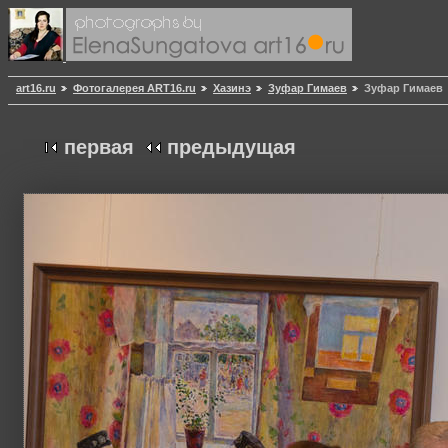
art16.ru
Фотогалерея ART16.ru
Хазинэ
Зуфар Гимаев
Зуфар Гимаев
первая
предыдущая