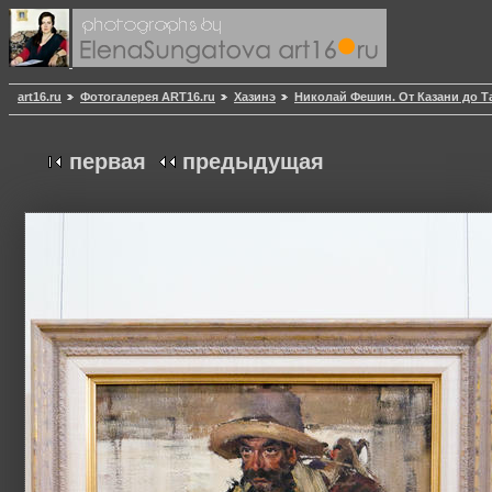
art16.ru
Фотогалерея ART16.ru
Хазинэ
Николай Фешин. От Казани до Т
первая
предыдущая