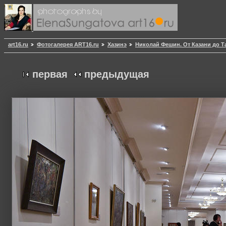
art16.ru
Фотогалерея ART16.ru
Хазинэ
Николай Фешин. От Казани до Т
первая
предыдущая