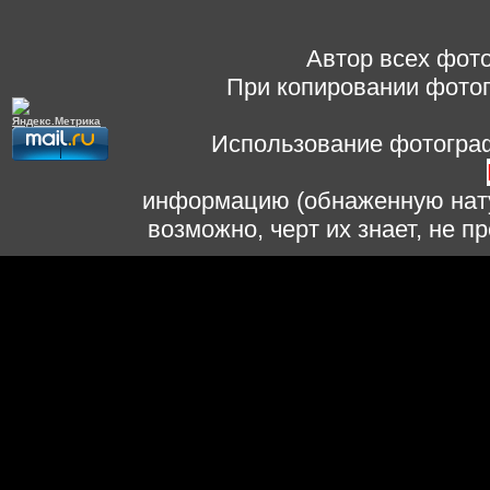
Автор всех фото
При копировании фотог
Использование фотограф
информацию (обнаженную нату
возможно, черт их знает, не 