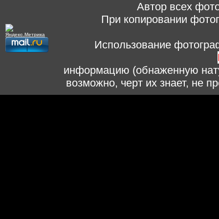
Автор всех фото
При копировании фотог
Использование фотограф
информацию (обнаженную нату
возможно, черт их знает, не 