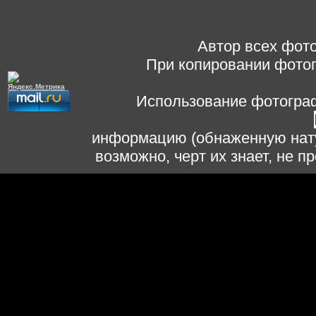
Автор всех фото
При копировании фотог
Использование фотограф
информацию (обнаженную нату
возможно, черт их знает, не 