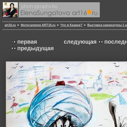
art16.ru
Фотогалерея ART16.ru
Что в Казани?
Выставка карикатуры 1 а
первая
следующая
послед
предыдущая