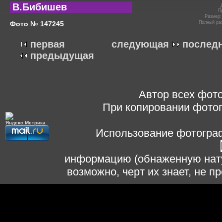
В.Бибишев
П
Размер
Фото № 147245
Полный ра
первая
следующая
послед
предыдущая
Автор всех фото
При копировании фотог
Использование фотограф
информацию (обнаженную нату
возможно, черт их знает, не 