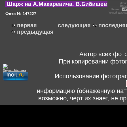
Шарж на А.Макаревича. В.Бибишев
Дата:
Просмо
Размер:
Фото № 147227
Полный размер
первая
следующая
последня
предыдущая
Автор всех фото
При копировании фотог
Использование фотограф
информацию (обнаженную нату
возможно, черт их знает, не 