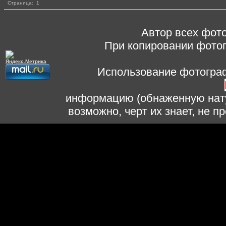
Страница:
1
Автор всех фото
При копировании фотог
Использование фотограф
информацию (обнаженную нату
возможно, черт их знает, не 