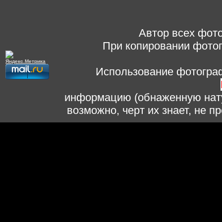
Автор всех фото
При копировании фотог
Использование фотограф
информацию (обнаженную нату
возможно, черт их знает, не 