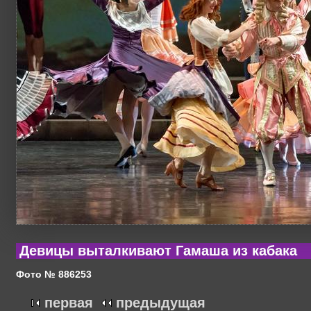
Девицы выталкивают Гамаша из кабака
Фото № 886253
первая
предыдущая