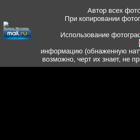
Автор всех фото
При копировании фотог
Использование фотограф
информацию (обнаженную нату
возможно, черт их знает, не 