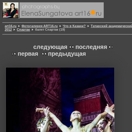
art16.ru
Фотогалерея ART16.ru
Что в Казани?
Татарский академически
2012
Спартак
балет Спартак (19)
следующая
последняя
первая
предыдущая