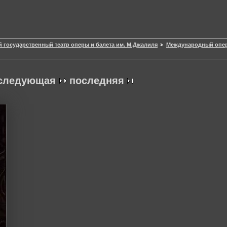
й государственный театр оперы и балета им. М.Джалиля
Международный оперн
следующая
последняя