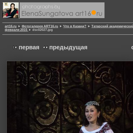
art16.ru
Фотогалерея ART16.ru
Что в Казани?
Татарский академически
февраля 2015
dsc02027.jpg
первая
предыдущая