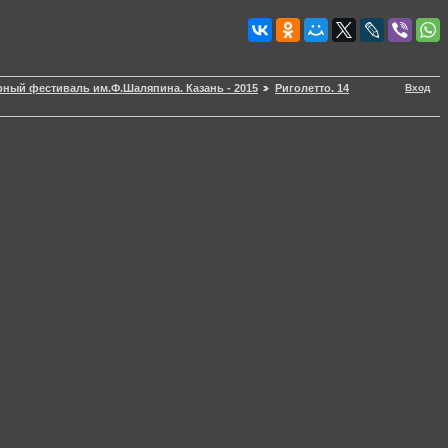
Вход
ый фестиваль им.Ф.Шаляпина. Казань - 2015
Риголетто. 14