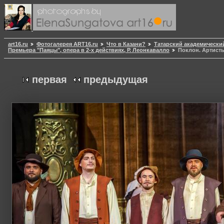
art16.ru
Фотогалерея ART16.ru
Что в Казани?
Татарский академически
Премьера "Паяцы", опера в 2-х действиях, Р. Леонкавалло
Поклон. Артисты
первая
предыдущая