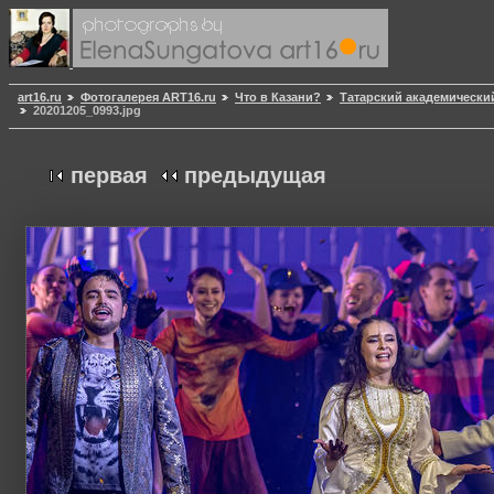
art16.ru
Фотогалерея ART16.ru
Что в Казани?
Татарский академически
20201205_0993.jpg
первая
предыдущая