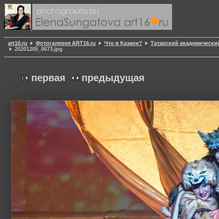
art16.ru
Фотогалерея ART16.ru
Что в Казани?
Татарский академически
20201205_0673.jpg
первая
предыдущая