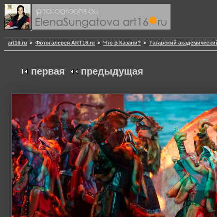
art16.ru
Фотогалерея ART16.ru
Что в Казани?
Татарский академически
первая
предыдущая