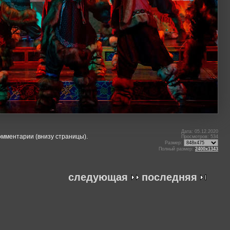
Дата: 05.12.2020
омментарии (внизу страницы).
Просмотров: 534
Размер:
Полный размер:
2400x1343
следующая
последняя