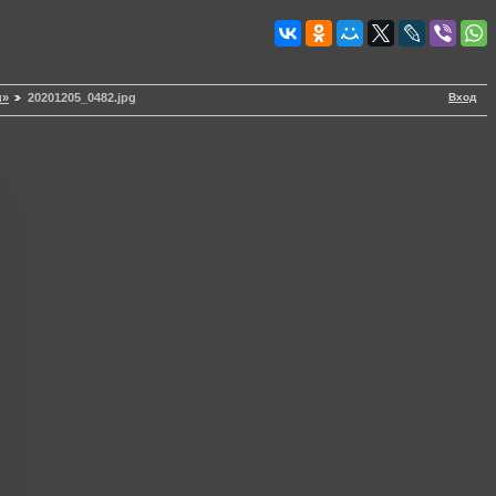
Вход
н»
20201205_0482.jpg