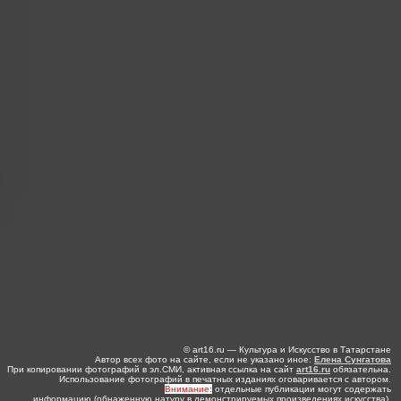
© art16.ru — Культура и Искусство в Татарстане
Автор всех фото на сайте, если не указано иное:
Елена Сунгатова
При копировании фотографий в эл.СМИ, активная ссылка на сайт
art16.ru
обязательна.
Использование фотографий в печатных изданиях оговаривается с автором.
Внимание:
отдельные публикации могут содержать
информацию (обнаженную натуру в демонстрируемых произведениях искусства),