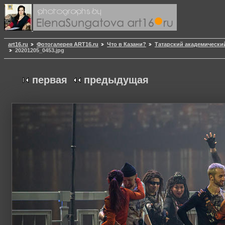
art16.ru
Фотогалерея ART16.ru
Что в Казани?
Татарский академически
20201205_0453.jpg
первая
предыдущая