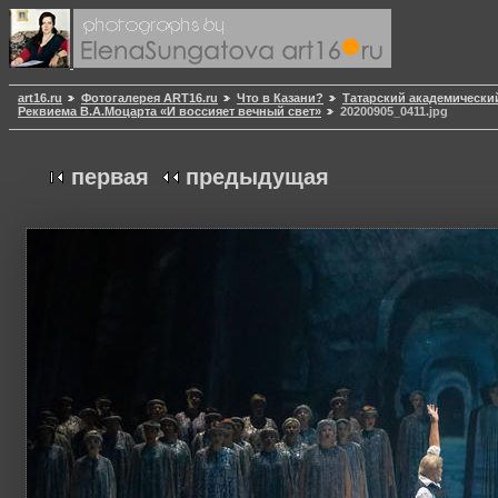
art16.ru
Фотогалерея ART16.ru
Что в Казани?
Татарский академически
Реквиема В.А.Моцарта «И воссияет вечный свет»
20200905_0411.jpg
первая
предыдущая