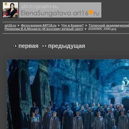
art16.ru
Фотогалерея ART16.ru
Что в Казани?
Татарский академически
Реквиема В.А.Моцарта «И воссияет вечный свет»
20200905_0390.jpg
первая
предыдущая