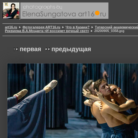
art16.ru
Фотогалерея ART16.ru
Что в Казани?
Татарский академически
Реквиема В.А.Моцарта «И воссияет вечный свет»
20200905_0358.jpg
первая
предыдущая