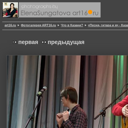
art16.ru
Фотогалерея ART16.ru
Что в Казани?
«Песня, гитара и я» - Каз
первая
предыдущая