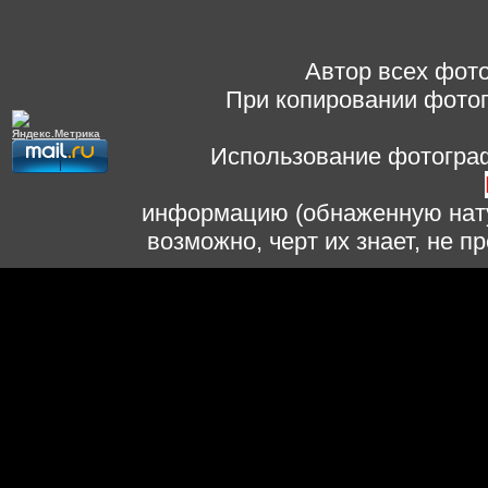
Автор всех фото
При копировании фотог
Использование фотограф
информацию (обнаженную нату
возможно, черт их знает, не 