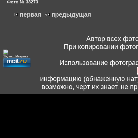
Фото № 38273
первая
предыдущая
Автор всех фото
При копировании фотог
Использование фотограф
информацию (обнаженную нату
возможно, черт их знает, не 