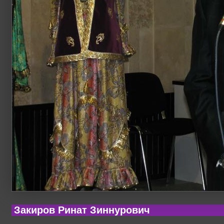
Закиров Ринат Зиннурович