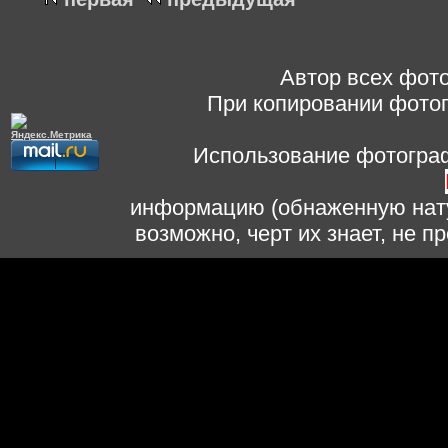
Автор всех фото
При копировании фотог
Использование фотограф
информацию (обнаженную нату
возможно, черт их знает, не 