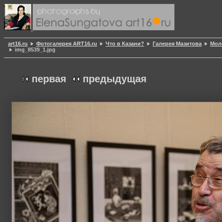
art16.ru
Фотогалерея ART16.ru
Что в Казани?
Галерея Мазитова
Мол
img_8539_1.jpg
первая
предыдущая