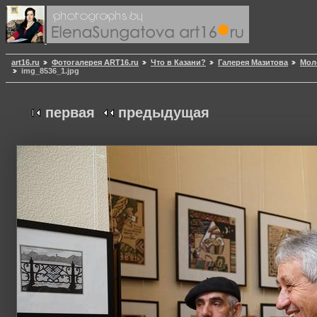
art16.ru
Фотогалерея ART16.ru
Что в Казани?
Галерея Мазитова
Мол
img_8536_1.jpg
первая
предыдущая