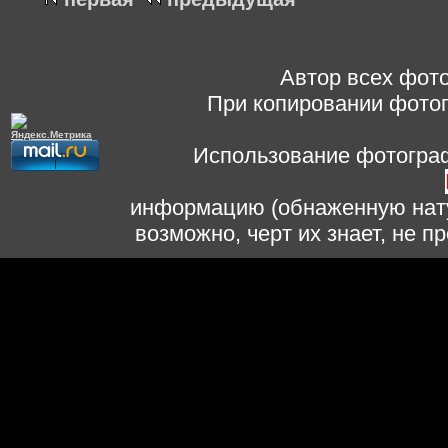
Автор всех фото
При копировании фотог
Использование фотограф
информацию (обнаженную нату
возможно, черт их знает, не 