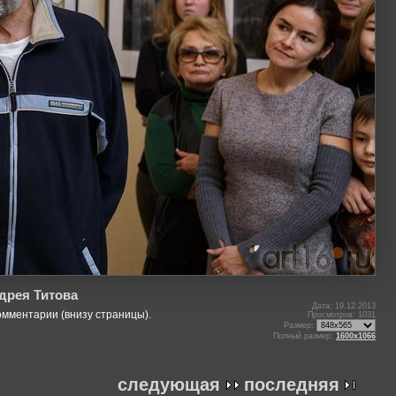
дрея Титова
Дата: 19.12.2013
омментарии (внизу страницы).
Просмотров: 1031
Размер:
Полный размер:
1600x1066
следующая
последняя