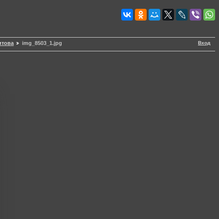
Вход
итова
img_8503_1.jpg