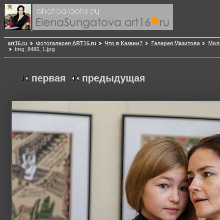
art16.ru
Фотогалерея ART16.ru
Что в Казани?
Галерея Мазитова
Мол
img_8485_1.jpg
первая
предыдущая