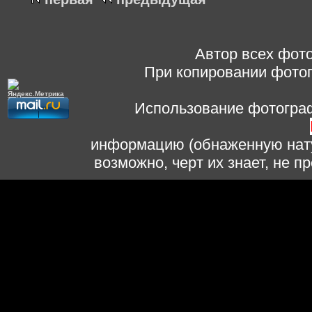
Автор всех фото
При копировании фотог
Использование фотограф
информацию (обнаженную нату
возможно, черт их знает, не 