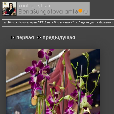
art16.ru
Фотогалерея ART16.ru
Что в Казани?
Лада Аюдаг
Фрагмент 
первая
предыдущая