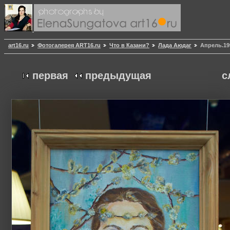
art16.ru
Фотогалерея ART16.ru
Что в Казани?
Лада Аюдаг
Апрель.19
первая
предыдущая
с