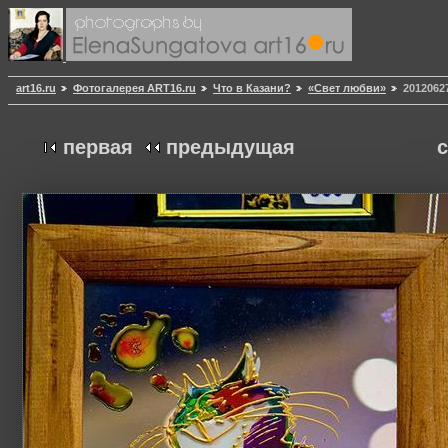
art16.ru
Фотогалерея ART16.ru
Что в Казани?
«Свет любви»
2012062
первая
предыдущая