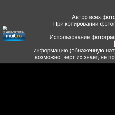
Автор всех фото
При копировании фотог
Использование фотограф
информацию (обнаженную нату
возможно, черт их знает, не 