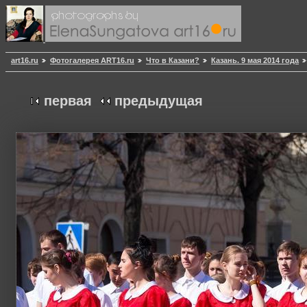
art16.ru
Фотогалерея ART16.ru
Что в Казани?
Казань. 9 мая 2014 года
первая
предыдущая