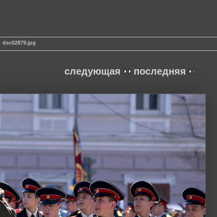
dsc02879.jpg
следующая
последняя