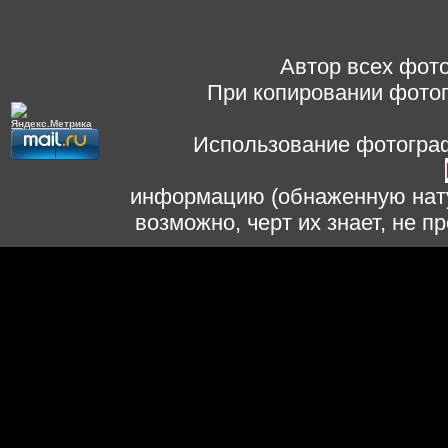
Автор всех фото
При копировании фотог
Использование фотограф
информацию (обнаженную нату
возможно, черт их знает, не 