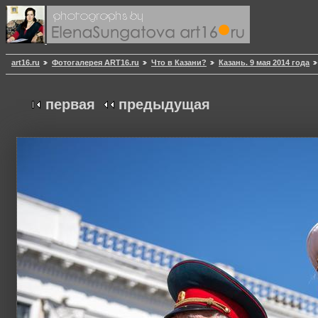
art16.ru
Фотогалерея ART16.ru
Что в Казани?
Казань. 9 мая 2014 года
первая
предыдущая