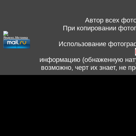
Автор всех фото
При копировании фотог
Использование фотограф
информацию (обнаженную нату
возможно, черт их знает, не 