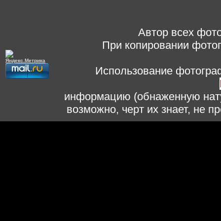
Автор всех фото
При копировании фотог
Использование фотограф
информацию (обнаженную нату
возможно, черт их знает, не 