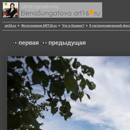
art16.ru
Фотогалерея ART16.ru
Что в Казани?
II гастрономический фес
первая
предыдущая