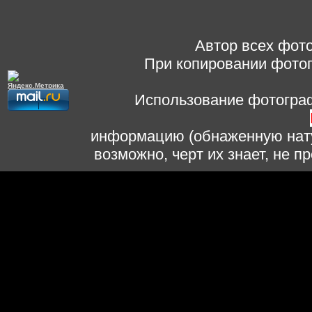
Автор всех фото
При копировании фотог
Использование фотограф
информацию (обнаженную нату
возможно, черт их знает, не 