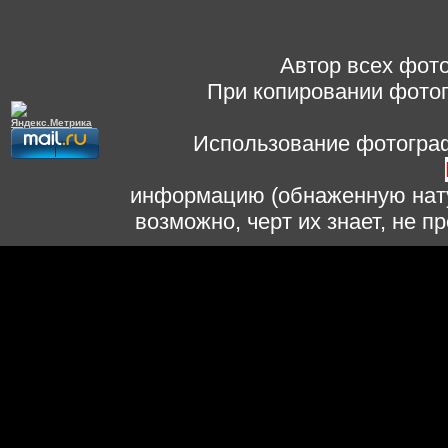
Автор всех фото
При копировании фотог
Использование фотограф
информацию (обнаженную нату
возможно, черт их знает, не 