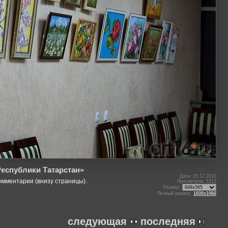
еспублики Татарстан»
Дата: 25.12.2013
омментарии (внизу страницы).
Просмотров: 1212
Размер:
Полный размер:
1600x1066
следующая
последняя