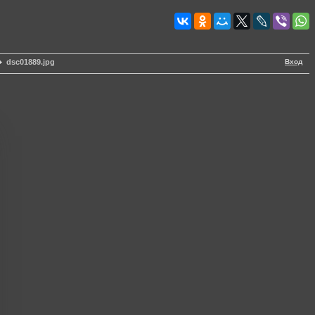
Вход
dsc01889.jpg