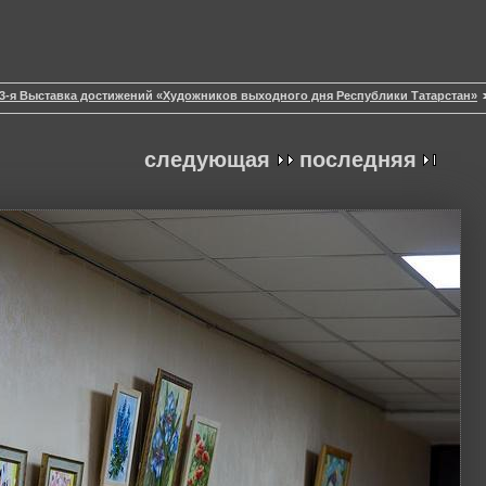
3-я Выставка достижений «Художников выходного дня Республики Татарстан»
следующая
последняя