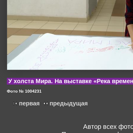
У холста Мира. На выставке «Река време
Фото № 1004231
первая
предыдущая
Автор всех фото