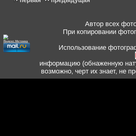
первая
предыдущая
Автор всех фото
При копировании фотог
Использование фотограф
информацию (обнаженную нату
возможно, черт их знает, не 