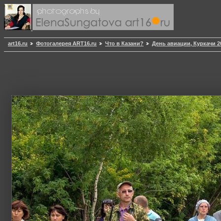
art16.ru
Фотогалерея ART16.ru
Что в Казани?
День авиации, Куркачи 2