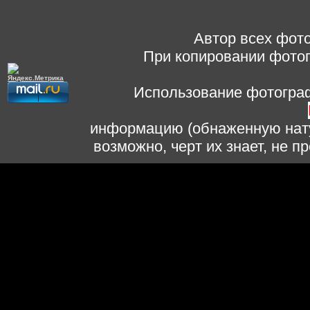
Автор всех фото
При копировании фотог
Использование фотограф
информацию (обнаженную нату
возможно, черт их знает, не 