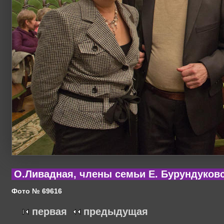
О.Ливадная, члены семьи Е. Бурундуковс
Фото № 69616
первая
предыдущая