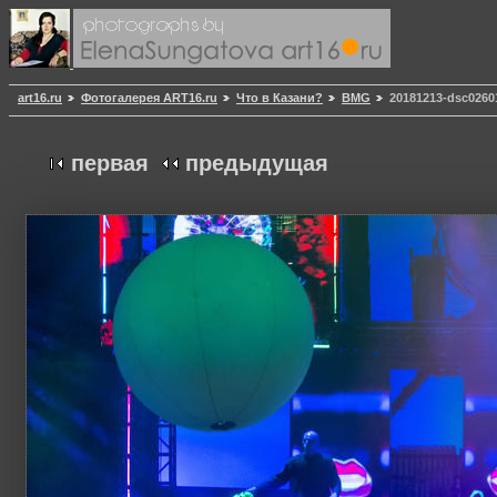
art16.ru
Фотогалерея ART16.ru
Что в Казани?
BMG
20181213-dsc0260
первая
предыдущая