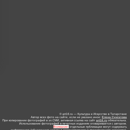
© art16.ru — Культура и Искусство в Татарстане
Автор всех фото на сайте, если не указано иное:
Елена Сунгатова
При копировании фотографий в эл.СМИ, активная ссылка на сайт
art16.ru
обязательна.
Использование фотографий в печатных изданиях оговаривается с автором.
Внимание:
отдельные публикации могут содержать
информацию (обнаженную натуру в демонстрируемых произведениях искусства),