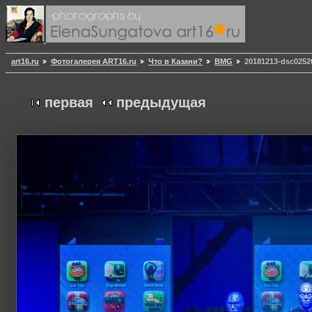
art16.ru
Фотогалерея ART16.ru
Что в Казани?
BMG
20181213-dsc0252
первая
предыдущая