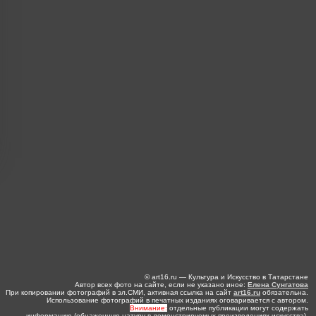
© art16.ru — Культура и Искусство в Татарстане
Автор всех фото на сайте, если не указано иное:
Елена Сунгатова
При копировании фотографий в эл.СМИ, активная ссылка на сайт
art16.ru
обязательна.
Использование фотографий в печатных изданиях оговаривается с автором.
Внимание:
отдельные публикации могут содержать
информацию (обнаженную натуру в демонстрируемых произведениях искусства),