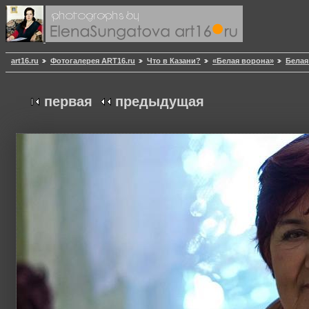
art16.ru
Фотогалерея ART16.ru
Что в Казани?
«Белая ворона»
Белая
первая
предыдущая