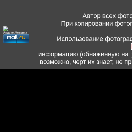
Автор всех фото
При копировании фотог
Использование фотограф
информацию (обнаженную нату
возможно, черт их знает, не 